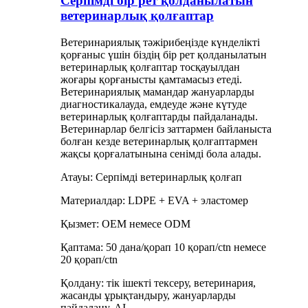
Серпімді бір рет қолданылатын
ветеринарлық қолғаптар
Ветеринариялық тәжірибеңізде күнделікті
қорғаныс үшін біздің бір рет қолданылатын
ветеринарлық қолғаптар тосқауылдан
жоғары қорғанысты қамтамасыз етеді.
Ветеринариялық мамандар жануарларды
диагностикалауда, емдеуде және күтуде
ветеринарлық қолғаптарды пайдаланады.
Ветеринарлар белгісіз заттармен байланыста
болған кезде ветеринарлық қолғаптармен
жақсы қорғалатынына сенімді бола алады.
Атауы: Серпімді ветеринарлық қолғап
Материалдар: LDPE + EVA + эластомер
Қызмет: OEM немесе ODM
Қаптама: 50 дана/қорап 10 қорап/ctn немесе
20 қорап/ctn
Қолдану: тік ішекті тексеру, ветеринария,
жасанды ұрықтандыру, жануарларды
пайдалану, AI