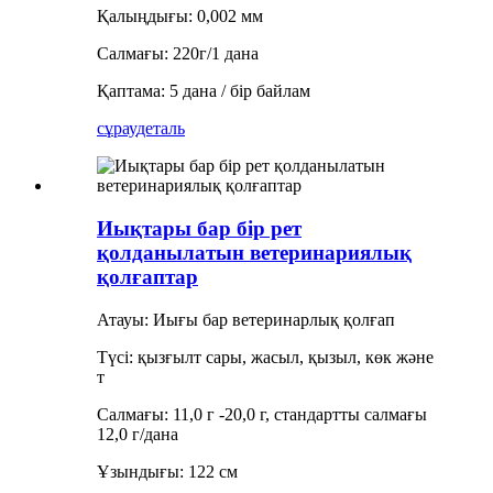
Қалыңдығы: 0,002 мм
Салмағы: 220г/1 дана
Қаптама: 5 дана / бір байлам
сұрау
деталь
Иықтары бар бір рет
қолданылатын ветеринариялық
қолғаптар
Атауы: Иығы бар ветеринарлық қолғап
Түсі: қызғылт сары, жасыл, қызыл, көк және
т
Салмағы: 11,0 г -20,0 г, стандартты салмағы
12,0 г/дана
Ұзындығы: 122 см