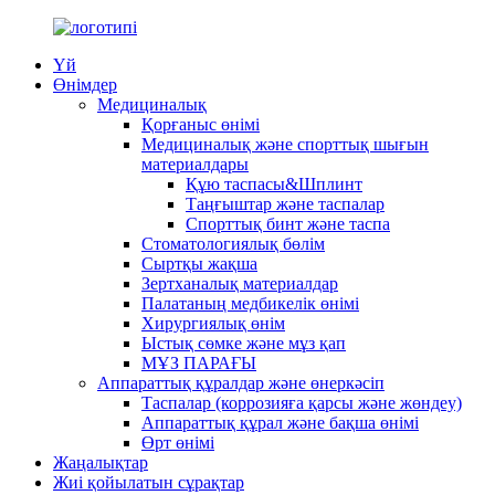
Үй
Өнімдер
Медициналық
Қорғаныс өнімі
Медициналық және спорттық шығын
материалдары
Құю таспасы&Шплинт
Таңғыштар және таспалар
Спорттық бинт және таспа
Стоматологиялық бөлім
Сыртқы жақша
Зертханалық материалдар
Палатаның медбикелік өнімі
Хирургиялық өнім
Ыстық сөмке және мұз қап
МҰЗ ПАРАҒЫ
Аппараттық құралдар және өнеркәсіп
Таспалар (коррозияға қарсы және жөндеу)
Аппараттық құрал және бақша өнімі
Өрт өнімі
Жаңалықтар
Жиі қойылатын сұрақтар