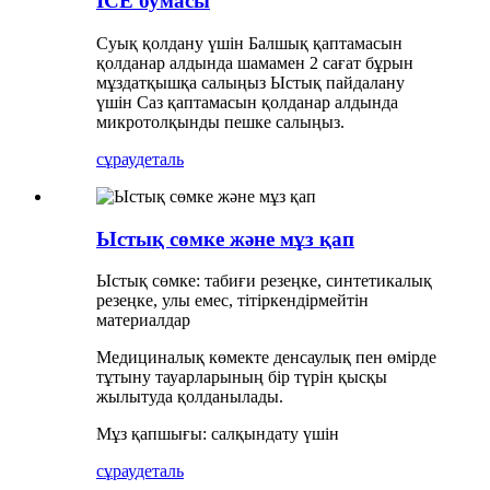
ICE бумасы
Суық қолдану үшін Балшық қаптамасын
қолданар алдында шамамен 2 сағат бұрын
мұздатқышқа салыңыз Ыстық пайдалану
үшін Саз қаптамасын қолданар алдында
микротолқынды пешке салыңыз.
сұрау
деталь
Ыстық сөмке және мұз қап
Ыстық сөмке: табиғи резеңке, синтетикалық
резеңке, улы емес, тітіркендірмейтін
материалдар
Медициналық көмекте денсаулық пен өмірде
тұтыну тауарларының бір түрін қысқы
жылытуда қолданылады.
Мұз қапшығы: салқындату үшін
сұрау
деталь