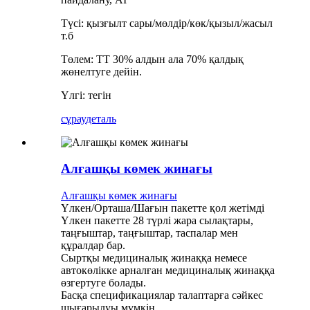
Түсі: қызғылт сары/мөлдір/көк/қызыл/жасыл
т.б
Төлем: TT 30% алдын ала 70% қалдық
жөнелтуге дейін.
Үлгі: тегін
сұрау
деталь
Алғашқы көмек жинағы
Алғашқы көмек жинағы
Үлкен/Орташа/Шағын пакетте қол жетімді
Үлкен пакетте 28 түрлі жара сылақтары,
таңғыштар, таңғыштар, таспалар мен
құралдар бар.
Сыртқы медициналық жинаққа немесе
автокөлікке арналған медициналық жинаққа
өзгертуге болады.
Басқа спецификациялар талаптарға сәйкес
шығарылуы мүмкін