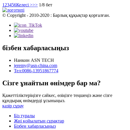
1
2
3
4
5
6
Келесі >
>>
1/8 бет
© Copyright - 2010-2020 : Барлық құқықтар қорғалған.
бізбен хабарласыңыз
Нанкин ASN TECH
jeremy@asn-china.com
Тел:0086-13951867774
Сізге ұнайтын өнімдер бар ма?
Қажеттіліктеріңізге сәйкес, өзіңізге теңшеңіз және сізге
құндырақ өнімдерді ұсыныңыз.
қазір сұрау
Біз туралы
Жиі қойылатын сұрақтар
Бізбен хабарласыңыз