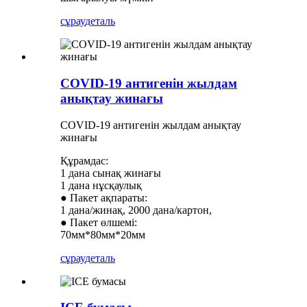
сұрау
деталь
COVID-19 антигенін жылдам
анықтау жинағы
COVID-19 антигенін жылдам анықтау
жинағы
Құрамдас:
1 дана сынақ жинағы
1 дана нұсқаулық
● Пакет ақпараты:
1 дана/жинақ, 2000 дана/картон,
● Пакет өлшемі:
70мм*80мм*20мм
сұрау
деталь