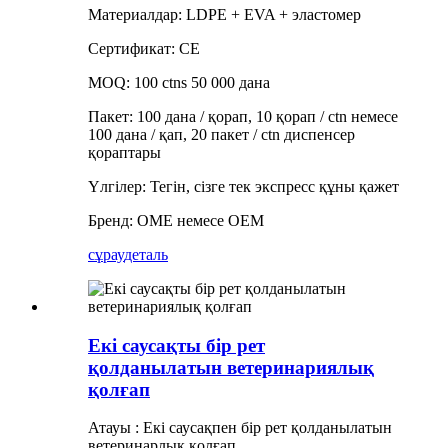
Материалдар: LDPE + EVA + эластомер
Сертификат: CE
MOQ: 100 ctns 50 000 дана
Пакет: 100 дана / қорап, 10 қорап / ctn немесе
100 дана / қап, 20 пакет / ctn диспенсер
қораптары
Үлгілер: Тегін, сізге тек экспресс құны қажет
Бренд: OME немесе OEM
сұрау
деталь
Екі саусақты бір рет
қолданылатын ветеринариялық
қолғап
Атауы : Екі саусақпен бір рет қолданылатын
ветеринарлық қолғап