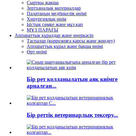
Сыртқы жақша
Зертханалық материалдар
Палатаның медбикелік өнімі
Хирургиялық өнім
Ыстық сөмке және мұз қап
МҰЗ ПАРАҒЫ
Аппараттық құралдар және өнеркәсіп
Таспалар (коррозияға қарсы және жөндеу)
Аппараттық құрал және бақша өнімі
Өрт өнімі
Бір рет қолданылатын аяқ киімге
арналған...
Бір реттік ветеринарлық тексеру...