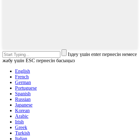
Іздеу үшін enter пернесін немесе
жабу үшін ESC пернесін басыңыз
English
French
German
Portuguese
Spanish
Russian
Japanese
Korean
Arabic
Irish
Greek
Turkish
Italian