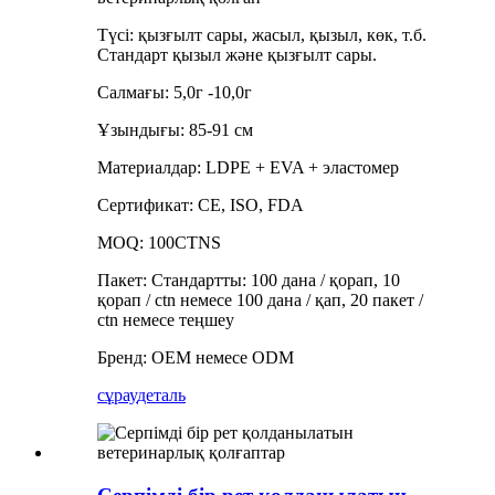
Түсі: қызғылт сары, жасыл, қызыл, көк, т.б.
Стандарт қызыл және қызғылт сары.
Салмағы: 5,0г -10,0г
Ұзындығы: 85-91 см
Материалдар: LDPE + EVA + эластомер
Сертификат: CE, ISO, FDA
MOQ: 100CTNS
Пакет: Стандартты: 100 дана / қорап, 10
қорап / ctn немесе 100 дана / қап, 20 пакет /
ctn немесе теңшеу
Бренд: OEM немесе ODM
сұрау
деталь