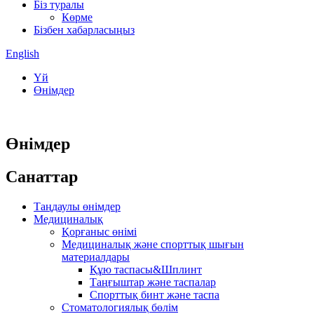
Біз туралы
Көрме
Бізбен хабарласыңыз
English
Үй
Өнімдер
Өнімдер
Санаттар
Таңдаулы өнімдер
Медициналық
Қорғаныс өнімі
Медициналық және спорттық шығын
материалдары
Құю таспасы&Шплинт
Таңғыштар және таспалар
Спорттық бинт және таспа
Стоматологиялық бөлім