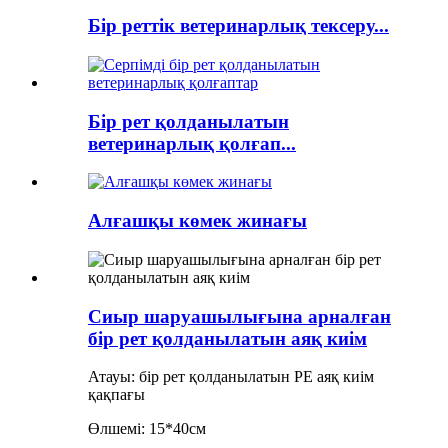
Бір реттік ветеринарлық тексеру...
Бір рет қолданылатын
ветеринарлық қолғап...
Алғашқы көмек жинағы
Сиыр шаруашылығына арналған
бір рет қолданылатын аяқ киім
Атауы: бір рет қолданылатын PE аяқ киім
қақпағы
Өлшемі: 15*40см