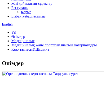
Жиі қойылатын сұрақтар
Біз туралы
Көрме
Бізбен хабарласыңыз
English
Үй
Өнімдер
Медициналық
Медициналық және спорттық шығын материалдары
Құю таспасы&Шплинт
Өнімдер