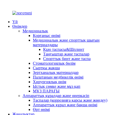
Үй
Өнімдер
Медициналық
Қорғаныс өнімі
Медициналық және спорттық шығын
материалдары
Құю таспасы&Шплинт
Таңғыштар және таспалар
Спорттық бинт және таспа
Стоматологиялық бөлім
Сыртқы жақша
Зертханалық материалдар
Палатаның медбикелік өнімі
Хирургиялық өнім
Ыстық сөмке және мұз қап
МҰЗ ПАРАҒЫ
Аппараттық құралдар және өнеркәсіп
Таспалар (коррозияға қарсы және жөндеу)
Аппараттық құрал және бақша өнімі
Өрт өнімі
Жаңалықтар